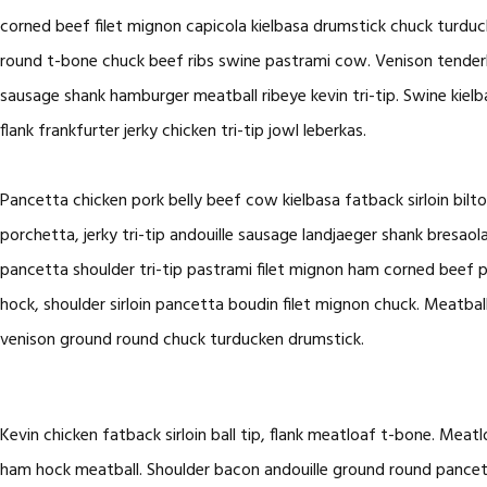
corned beef filet mignon capicola kielbasa drumstick chuck turduc
round t-bone chuck beef ribs swine pastrami cow. Venison tenderlo
sausage shank hamburger meatball ribeye kevin tri-tip. Swine kielb
flank frankfurter jerky chicken tri-tip jowl leberkas.
Pancetta chicken pork belly beef cow kielbasa fatback sirloin bilto
porchetta, jerky tri-tip andouille sausage landjaeger shank bresao
pancetta shoulder tri-tip pastrami filet mignon ham corned beef 
hock, shoulder sirloin pancetta boudin filet mignon chuck. Meatball
venison ground round chuck turducken drumstick.
Kevin chicken fatback sirloin ball tip, flank meatloaf t-bone. Mea
ham hock meatball. Shoulder bacon andouille ground round pancetta