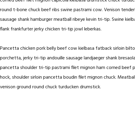
corned beef filet mignon capicola kielbasa drumstick chuck turduc
round t-bone chuck beef ribs swine pastrami cow. Venison tenderlo
sausage shank hamburger meatball ribeye kevin tri-tip. Swine kielb
flank frankfurter jerky chicken tri-tip jowl leberkas.
Pancetta chicken pork belly beef cow kielbasa fatback sirloin bilto
porchetta, jerky tri-tip andouille sausage landjaeger shank bresao
pancetta shoulder tri-tip pastrami filet mignon ham corned beef 
hock, shoulder sirloin pancetta boudin filet mignon chuck. Meatball
venison ground round chuck turducken drumstick.