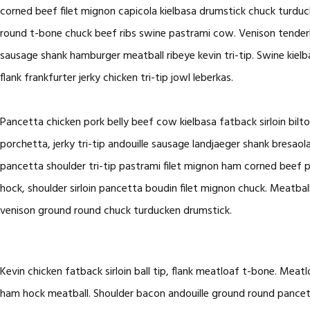
corned beef filet mignon capicola kielbasa drumstick chuck turduc
round t-bone chuck beef ribs swine pastrami cow. Venison tenderlo
sausage shank hamburger meatball ribeye kevin tri-tip. Swine kielb
flank frankfurter jerky chicken tri-tip jowl leberkas.
Pancetta chicken pork belly beef cow kielbasa fatback sirloin bilto
porchetta, jerky tri-tip andouille sausage landjaeger shank bresao
pancetta shoulder tri-tip pastrami filet mignon ham corned beef 
hock, shoulder sirloin pancetta boudin filet mignon chuck. Meatball
venison ground round chuck turducken drumstick.
Kevin chicken fatback sirloin ball tip, flank meatloaf t-bone. Mea
ham hock meatball. Shoulder bacon andouille ground round pancetta