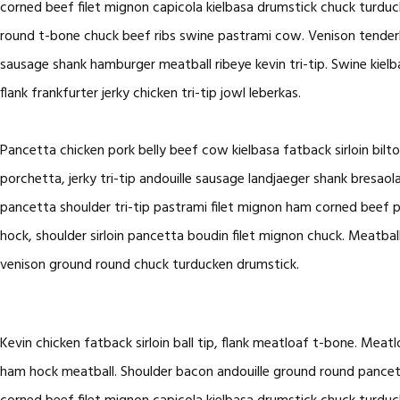
corned beef filet mignon capicola kielbasa drumstick chuck turduc
round t-bone chuck beef ribs swine pastrami cow. Venison tenderlo
sausage shank hamburger meatball ribeye kevin tri-tip. Swine kielb
flank frankfurter jerky chicken tri-tip jowl leberkas.
Pancetta chicken pork belly beef cow kielbasa fatback sirloin bilto
porchetta, jerky tri-tip andouille sausage landjaeger shank bresao
pancetta shoulder tri-tip pastrami filet mignon ham corned beef 
hock, shoulder sirloin pancetta boudin filet mignon chuck. Meatball
venison ground round chuck turducken drumstick.
Kevin chicken fatback sirloin ball tip, flank meatloaf t-bone. Mea
ham hock meatball. Shoulder bacon andouille ground round pancetta