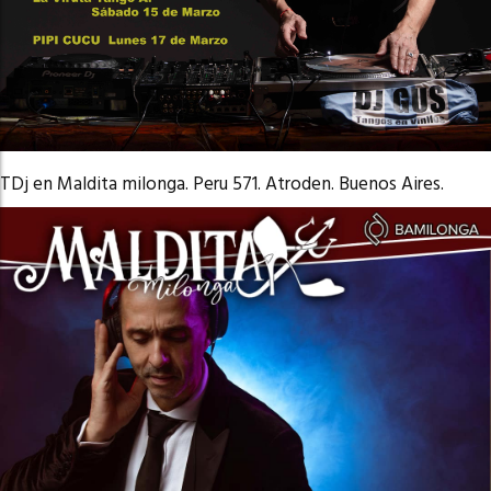
TDj en Maldita milonga. Peru 571. Atroden. Buenos Aires.